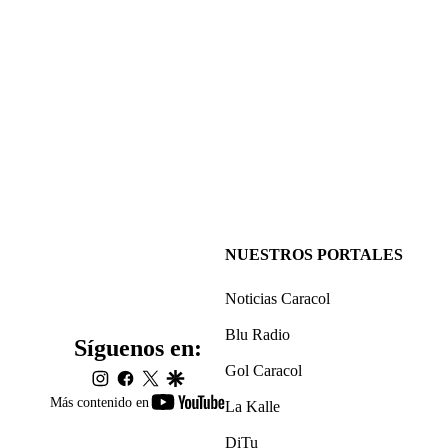
NUESTROS PORTALES
Noticias Caracol
Blu Radio
Síguenos en:
Gol Caracol
instagram
facebook
twitter
google
youtube-
Más contenido en
La Kalle
footer
DiTu