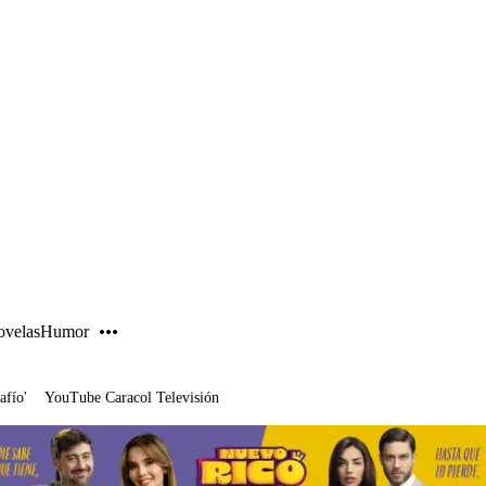
PUBLICIDAD
velas
Humor
afío'
YouTube Caracol Televisión