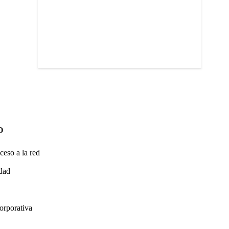
O
ceso a la red
idad
orporativa