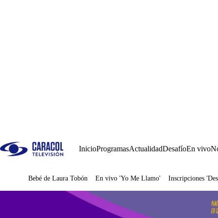
Inicio
Programas
Actualidad
Desafío
En vivo
No
Bebé de Laura Tobón
En vivo 'Yo Me Llamo'
Inscripciones 'Des
Juegos