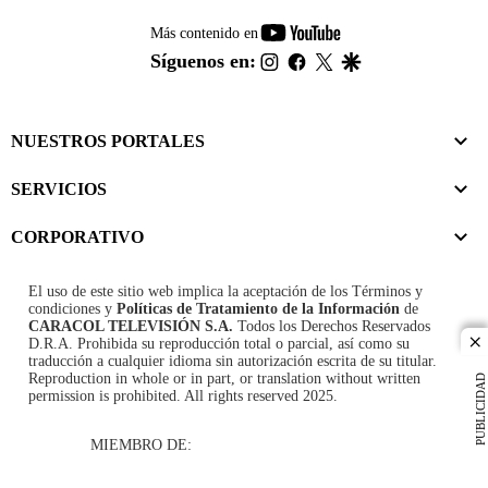
youtube-
Más contenido en
footer
instagram
facebook
twitter
google
Síguenos en:
NUESTROS PORTALES
SERVICIOS
CORPORATIVO
El uso de este sitio web implica la aceptación de los
Términos y
condiciones
y
Políticas de Tratamiento de la Información
de
CARACOL TELEVISIÓN S.A.
Todos los Derechos Reservados
D.R.A. Prohibida su reproducción total o parcial, así como su
cl
traducción a cualquier idioma sin autorización escrita de su titular.
Reproduction in whole or in part, or translation without written
PUBLICIDAD
permission is prohibited. All rights reserved 2025.
MIEMBRO DE: