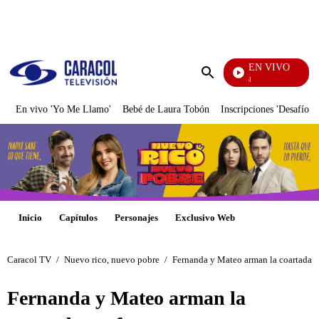
PUBLICIDAD
EN VIVO
Noticias Caracol
Enviar
búsqueda
En vivo 'Yo Me Llamo'
Bebé de Laura Tobón
Inscripciones 'Desafío'
Inicio
Capítulos
Personajes
Exclusivo Web
Caracol TV
/
Nuevo rico, nuevo pobre
/
Fernanda y Mateo arman la coartada pe
Fernanda y Mateo arman la