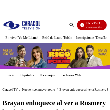
PUBLICIDAD
EN VIVO
Cuentos De Los Hermanos Grimm
Enviar
búsqueda
En vivo 'Yo Me Llamo'
Bebé de Laura Tobón
Inscripciones 'Desafío'
Inicio
Capítulos
Personajes
Exclusivo Web
Caracol TV
/
Nuevo rico, nuevo pobre
/
Brayan enloquece al ver a Rosmery b
Brayan enloquece al ver a Rosmery