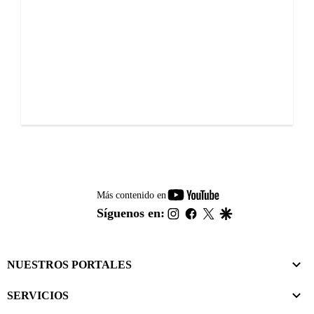
youtube-
Más contenido en
footer
instagram
facebook
twitter
google
Síguenos en:
NUESTROS PORTALES
SERVICIOS