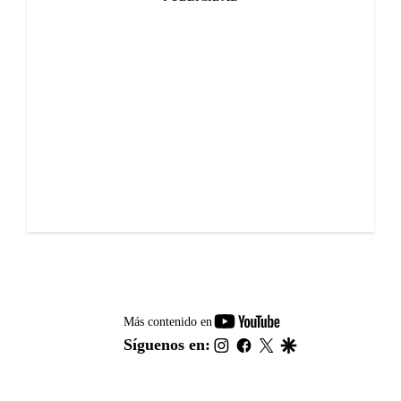
youtube-
Más contenido en
footer
instagram
facebook
twitter
google
Síguenos en: