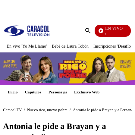
PUBLICIDAD
EN VIVO
Yo Me Llamo
Enviar
búsqueda
En vivo 'Yo Me Llamo'
Bebé de Laura Tobón
Inscripciones 'Desafío'
Inicio
Capítulos
Personajes
Exclusivo Web
Caracol TV
/
Nuevo rico, nuevo pobre
/
Antonia le pide a Brayan y a Fernanda
Antonia le pide a Brayan y a