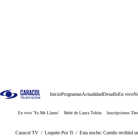
Inicio
Programas
Actualidad
Desafío
En vivo
No
En vivo 'Yo Me Llamo'
Bebé de Laura Tobón
Inscripciones 'Des
Juegos
Caracol TV
/
Loquito Por Ti
/
Esta noche: Camilo recibirá u