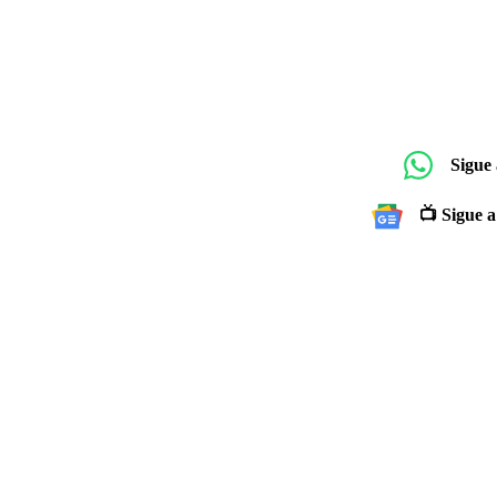
Sigue
📺 Sigue a