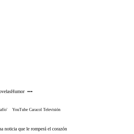
PUBLICIDAD
velas
Humor
afío'
YouTube Caracol Televisión
na noticia que le romperá el corazón