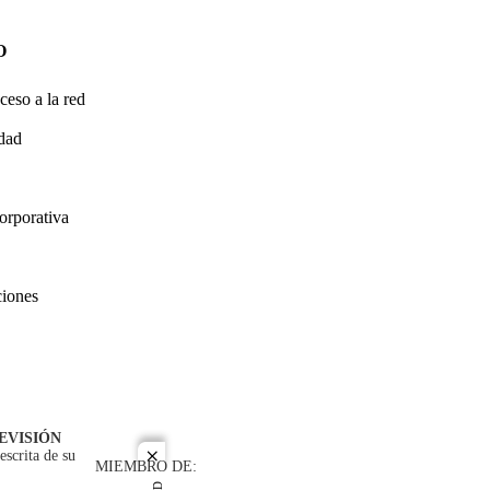
O
ceso a la red
idad
orporativa
ciones
EVISIÓN
escrita de su
close
MIEMBRO DE: