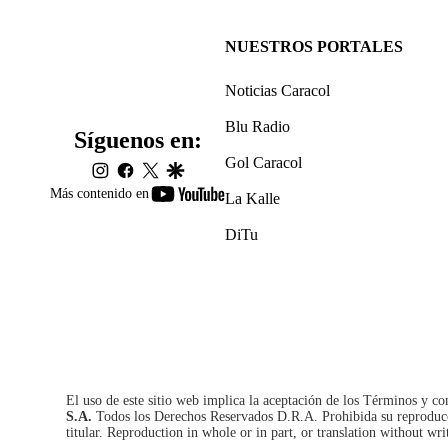
NUESTROS PORTALES
Noticias Caracol
Blu Radio
Síguenos en:
Gol Caracol
instagram
facebook
twitter
google
youtube-
Más contenido en
La Kalle
footer
DiTu
El uso de este sitio web implica la aceptación de los
Términos y co
S.A.
Todos los Derechos Reservados D.R.A. Prohibida su reproducció
titular. Reproduction in whole or in part, or translation without wri