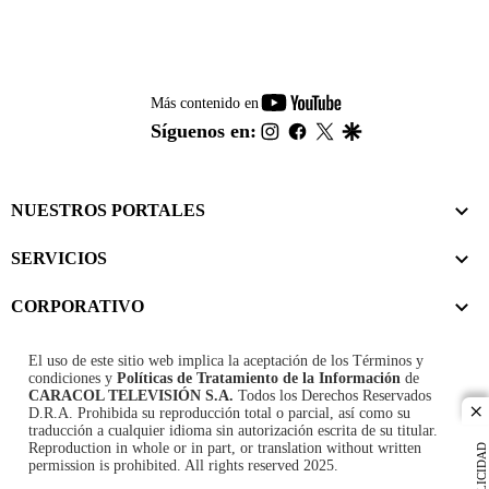
youtube-
Más contenido en
footer
instagram
facebook
twitter
google
Síguenos en:
NUESTROS PORTALES
SERVICIOS
CORPORATIVO
El uso de este sitio web implica la aceptación de los
Términos y
condiciones
y
Políticas de Tratamiento de la Información
de
CARACOL TELEVISIÓN S.A.
Todos los Derechos Reservados
D.R.A. Prohibida su reproducción total o parcial, así como su
cl
traducción a cualquier idioma sin autorización escrita de su titular.
Reproduction in whole or in part, or translation without written
PUBLICIDAD
permission is prohibited. All rights reserved 2025.