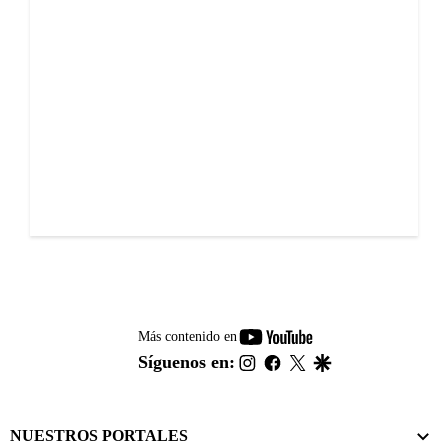
youtube-
Más contenido en
footer
instagram
facebook
twitter
google
Síguenos en:
NUESTROS PORTALES