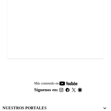
youtube-
Más contenido en
footer
instagram
facebook
twitter
google
Síguenos en:
NUESTROS PORTALES