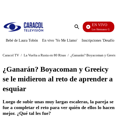
PUBLICIDAD
EN VIVO
Cuentos De Los Hermanos Grimm
Enviar
búsqueda
Bebé de Laura Tobón
En vivo 'Yo Me Llamo'
Inscripciones 'Desafío'
Caracol TV
/
La Vuelta a Rusia en 80 Risas
/
¿Ganarán? Boyacoman y Greeicy se
¿Ganarán? Boyacoman y Greeicy
se le midieron al reto de aprender a
esquiar
Luego de subir unas muy largas escaleras, la pareja se
fue a completar el reto para ver quién de ellos lo hacen
mejor. ¿Qué tal les fue?