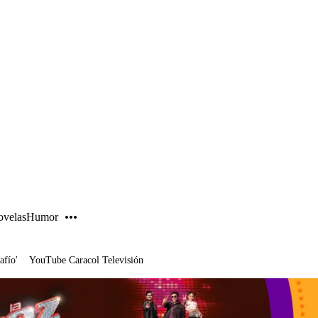
PUBLICIDAD
velas
Humor
afío'
YouTube Caracol Televisión