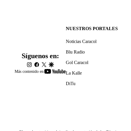
NUESTROS PORTALES
Noticias Caracol
Blu Radio
Síguenos en:
Gol Caracol
instagram
facebook
twitter
google
youtube-
Más contenido en
La Kalle
footer
DiTu