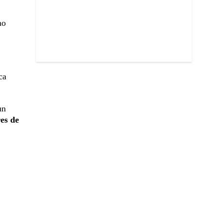
mo
ca
un
es de