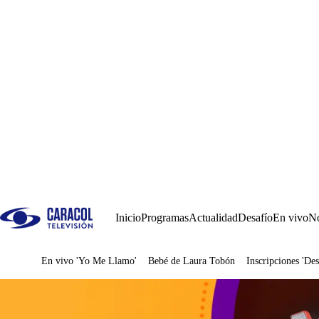
Inicio
Programas
Actualidad
Desafío
En vivo
No
En vivo 'Yo Me Llamo'
Bebé de Laura Tobón
Inscripciones 'Des
Juegos