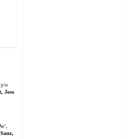
 y/o
, Joss
he',
Sanz,