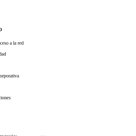
O
ceso a la red
idad
orporativa
ciones