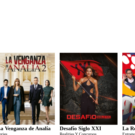
a Venganza de Analía
Desafío Siglo XXI
La R
eries
Realities Y Concursos
Entret