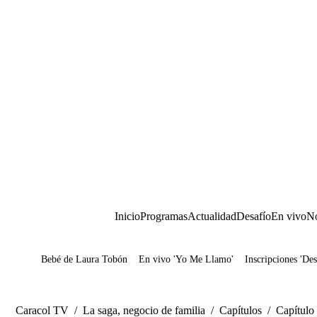
Inicio
Programas
Actualidad
Desafío
En vivo
No
Bebé de Laura Tobón
En vivo 'Yo Me Llamo'
Inscripciones 'Des
Juegos
Caracol TV
/
La saga, negocio de familia
/
Capítulos
/
Capítulo