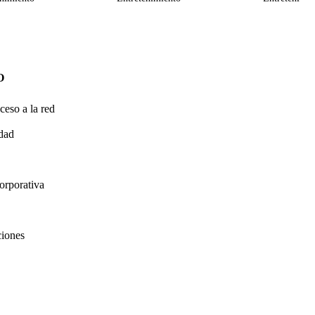
O
ceso a la red
idad
orporativa
ciones