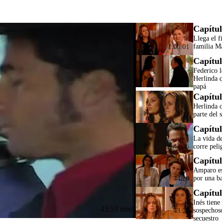
Capítul
Llega el f
familia M
1:00:01
Capítul
Federico l
Herlinda q
44:58
papá
Capítul
Herlinda c
parte del 
44:12
Capítul
La vida d
corre peli
42:36
Capítul
Amparo es
por una b
44:28
Capítul
Inés tiene
43:53 min
sospechos
43:26
secuestro