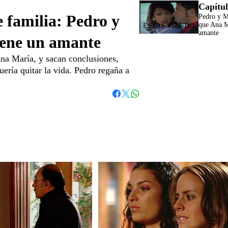
Capítul
e familia: Pedro y
Pedro y M
que Ana M
amante
iene un amante
na María, y sacan conclusiones,
ería quitar la vida. Pedro regaña a
Whatsapp
Facebook
Twitter