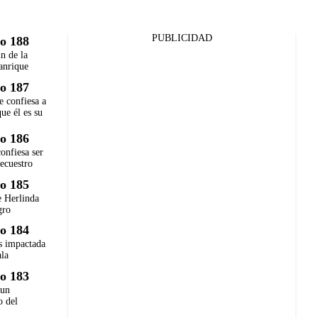
PUBLICIDAD
o 188
in de la
anrique
o 187
e confiesa a
ue él es su
o 186
onfiesa ser
secuestro
o 185
e Herlinda
gro
o 184
 impactada
ala
o 183
 un
o del