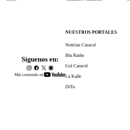
NUESTROS PORTALES
Noticias Caracol
Blu Radio
Síguenos en:
Gol Caracol
instagram
facebook
twitter
google
youtube-
Más contenido en
La Kalle
footer
DiTu