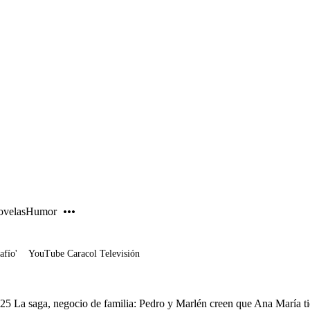
PUBLICIDAD
velas
Humor
afío'
YouTube Caracol Televisión
 25 La saga, negocio de familia: Pedro y Marlén creen que Ana María t