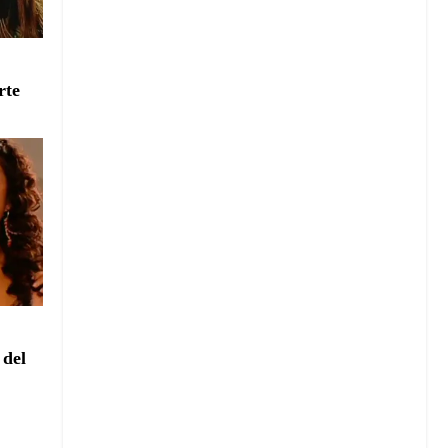
e
rte
e
 del