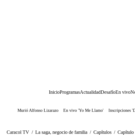
Inicio
Programas
Actualidad
Desafío
En vivo
No
Murió Alfonso Lizarazo
En vivo 'Yo Me Llamo'
Inscripciones '
Juegos
Caracol TV
/
La saga, negocio de familia
/
Capítulos
/
Capítulo 