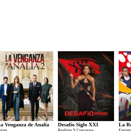
a Venganza de Analía
Desafío Siglo XXI
La R
eries
Realities Y Concursos
Entret