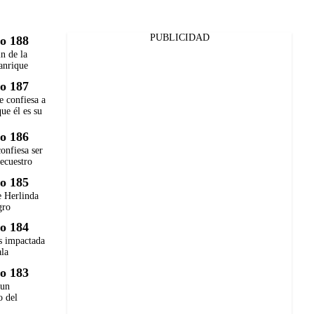
PUBLICIDAD
o 188
in de la
anrique
o 187
e confiesa a
ue él es su
o 186
onfiesa ser
secuestro
o 185
e Herlinda
gro
o 184
 impactada
ala
o 183
 un
o del