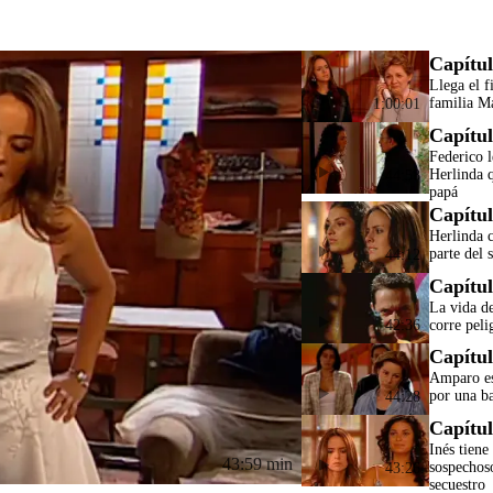
Capítul
Llega el f
familia M
1:00:01
Capítul
Federico l
Herlinda q
44:58
papá
Capítul
Herlinda c
parte del 
44:12
Capítul
La vida d
corre peli
42:36
Capítul
Amparo es
por una b
44:28
Capítul
Inés tiene
43:59 min
sospechos
43:26
secuestro