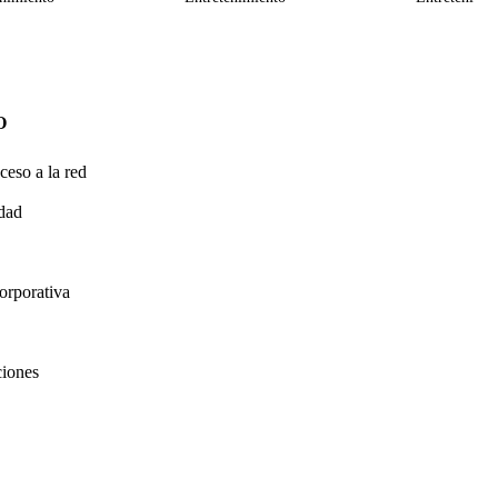
O
ceso a la red
idad
orporativa
ciones