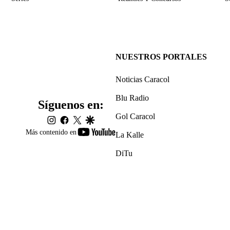
NUESTROS PORTALES
Noticias Caracol
Blu Radio
Síguenos en:
Gol Caracol
instagram
facebook
twitter
google
youtube-
Más contenido en
La Kalle
footer
DiTu