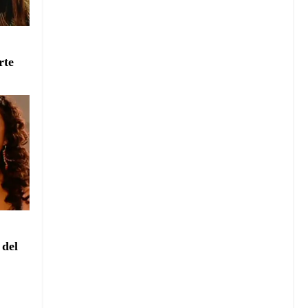
e
rte
e
 del