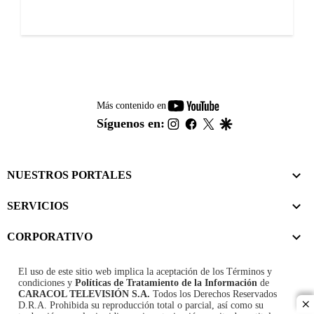
youtube-
Más contenido en
footer
instagram
facebook
twitter
google
Síguenos en:
NUESTROS PORTALES
SERVICIOS
CORPORATIVO
El uso de este sitio web implica la aceptación de los
Términos y
condiciones
y
Políticas de Tratamiento de la Información
de
CARACOL TELEVISIÓN S.A.
Todos los Derechos Reservados
D.R.A. Prohibida su reproducción total o parcial, así como su
cl