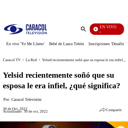
PUBLICIDAD
EN VIVO
También Caerás
Enviar
búsqueda
En vivo 'Yo Me Llamo'
Bebé de Laura Tobón
Inscripciones 'Desafío'
Caracol TV
/
La Red
/
Yelsid recientemente soñó que su esposa le era infiel, ¿
Yelsid recientemente soñó que su
esposa le era infiel, ¿qué significa?
Por:
Caracol Televisión
30 de Oct, 2022
Compartir
Actualizado: 30 de oct, 2022