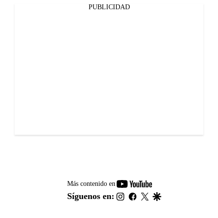
PUBLICIDAD
youtube-
Más contenido en
footer
instagram
facebook
twitter
google
Síguenos en: