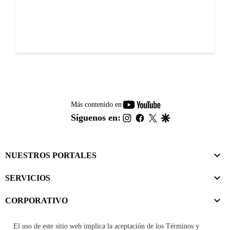
youtube-
Más contenido en
footer
instagram
facebook
twitter
google
Síguenos en:
NUESTROS PORTALES
SERVICIOS
CORPORATIVO
El uso de este sitio web implica la aceptación de los
Términos y