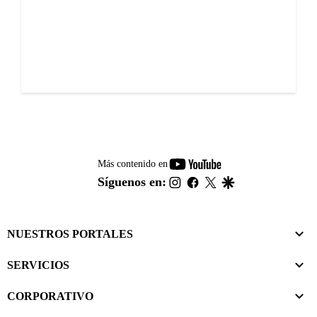
youtube-
Más contenido en
footer
instagram
facebook
twitter
google
Síguenos en:
NUESTROS PORTALES
SERVICIOS
CORPORATIVO