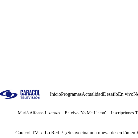
Inicio
Programas
Actualidad
Desafío
En vivo
No
Murió Alfonso Lizarazo
En vivo 'Yo Me Llamo'
Inscripciones '
Juegos
Caracol TV
/
La Red
/
¿Se avecina una nueva deserción en