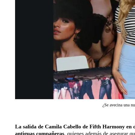
¿Se avecina una n
La salida de Camila Cabello de Fifth Harmony en di
antiguas compañeras
, quienes además de asegurar qu