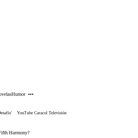
PUBLICIDAD
velas
Humor
Desafío'
YouTube Caracol Televisión
 Fifth Harmony?