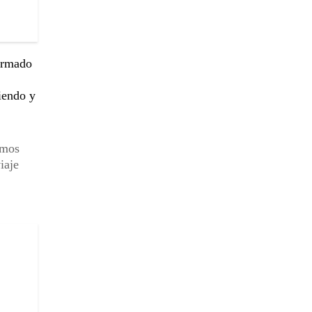
firmado
iendo y
amos
iaje