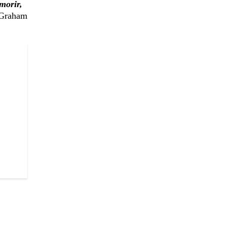
morir,
e Graham