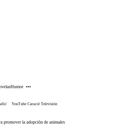
PUBLICIDAD
velas
Humor
afío'
YouTube Caracol Televisión
a promover la adopción de animales