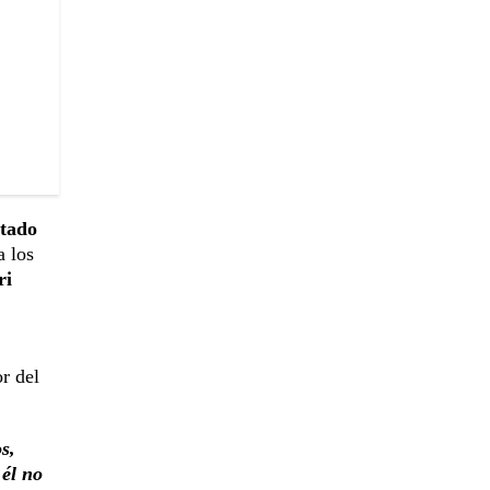
stado
a los
ri
r del
s,
 él no