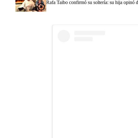
Rafa Taibo confirmó su soltería: su hija opinó 