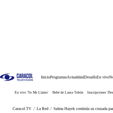
Inicio
Programas
Actualidad
Desafío
En vivo
No
En vivo 'Yo Me Llamo'
Bebé de Laura Tobón
Inscripciones 'Des
Juegos
Caracol TV
/
La Red
/
Salma Hayek continúa su cruzada par