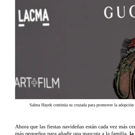
Salma Hayek continúa su cruzada para promover la adopción 
Ahora que las fiestas navideñas están cada vez más ce
más pequeños para añadir una mascota a la familia,
la