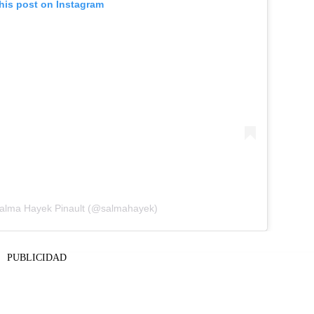
his post on Instagram
Salma Hayek Pinault (@salmahayek)
PUBLICIDAD