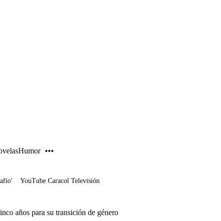
PUBLICIDAD
velas
Humor
afío'
YouTube Caracol Televisión
nco años para su transición de género