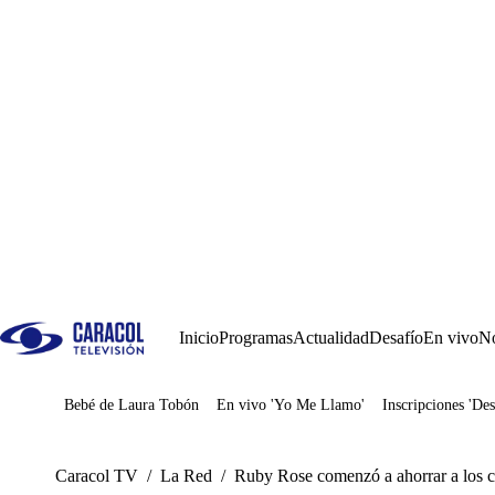
Inicio
Programas
Actualidad
Desafío
En vivo
No
Bebé de Laura Tobón
En vivo 'Yo Me Llamo'
Inscripciones 'Des
Juegos
Caracol TV
/
La Red
/
Ruby Rose comenzó a ahorrar a los ci