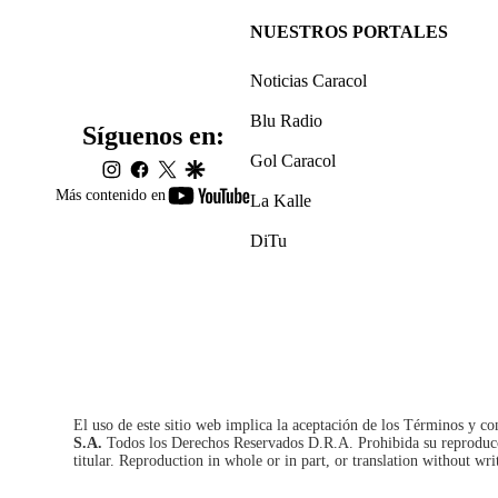
NUESTROS PORTALES
Noticias Caracol
Blu Radio
Síguenos en:
Gol Caracol
instagram
facebook
twitter
google
youtube-
Más contenido en
La Kalle
footer
DiTu
El uso de este sitio web implica la aceptación de los
Términos y co
S.A.
Todos los Derechos Reservados D.R.A. Prohibida su reproducció
titular. Reproduction in whole or in part, or translation without wri