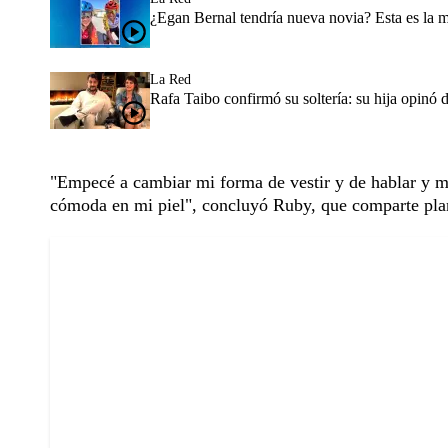
¿Egan Bernal tendría nueva novia? Esta es la 
La Red
Rafa Taibo confirmó su soltería: su hija opinó 
"Empecé a cambiar mi forma de vestir y de hablar y me
cómoda en mi piel", concluyó Ruby, que comparte plant