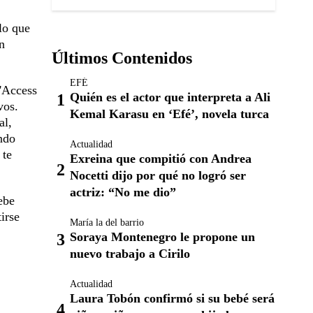
lo que
n
Últimos Contenidos
EFÉ
 'Access
Quién es el actor que interpreta a Ali
vos.
Kemal Karasu en ‘Efé’, novela turca
al,
ndo
Actualidad
 te
Exreina que compitió con Andrea
Nocetti dijo por qué no logró ser
actriz: “No me dio”
ebe
irse
María la del barrio
Soraya Montenegro le propone un
nuevo trabajo a Cirilo
Actualidad
Laura Tobón confirmó si su bebé será