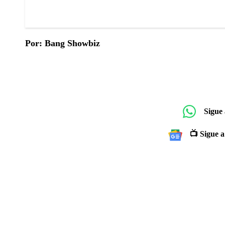
Por: Bang Showbiz
Sigue
📺 Sigue a