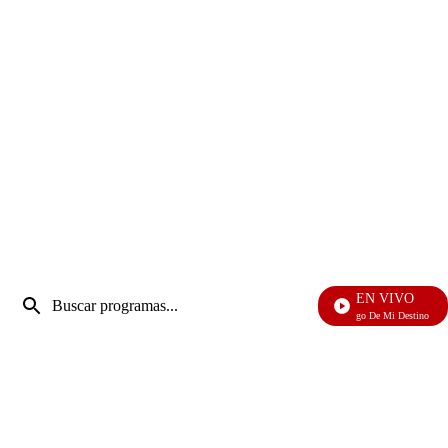
Entrada
EN VIVO
de
El Juego De Mi Destino
Enviar
búsqueda
búsqueda