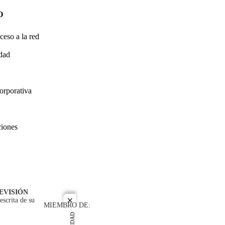
O
ceso a la red
idad
orporativa
ciones
EVISIÓN
escrita de su
close
MIEMBRO DE: