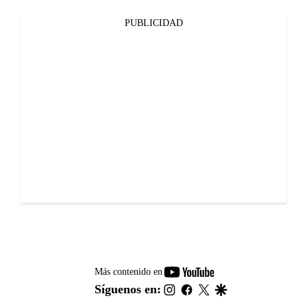
PUBLICIDAD
youtube-
Más contenido en
footer
instagram
facebook
twitter
google
Síguenos en: