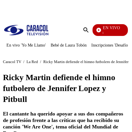
PUBLICIDAD
EN VIVO
Noticias Caracol
Enviar
búsqueda
En vivo 'Yo Me Llamo'
Bebé de Laura Tobón
Inscripciones 'Desafío'
Caracol TV
/
La Red
/
Ricky Martin defiende el himno futbolero de Jennifer L
Ricky Martin defiende el himno
futbolero de Jennifer Lopez y
Pitbull
El cantante ha querido apoyar a sus dos compañeros
de profesión frente a las críticas que ha recibido su
canción 'We Are One', tema oficial del Mundial de