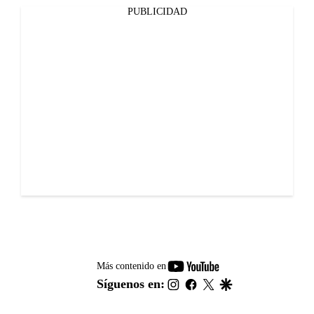
PUBLICIDAD
youtube-
Más contenido en
footer
instagram
facebook
twitter
google
Síguenos en: