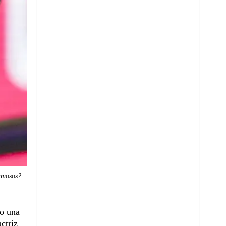
famosos?
lo una
ctriz