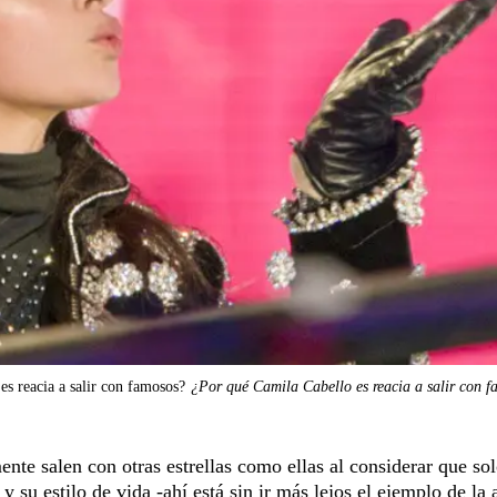
s reacia a salir con famosos?
¿Por qué Camila Cabello es reacia a salir con 
te salen con otras estrellas como ellas al considerar que so
su estilo de vida -ahí está sin ir más lejos el ejemplo de la a