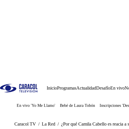
Inicio
Programas
Actualidad
Desafío
En vivo
No
En vivo 'Yo Me Llamo'
Bebé de Laura Tobón
Inscripciones 'Des
Juegos
Caracol TV
/
La Red
/
¿Por qué Camila Cabello es reacia a 