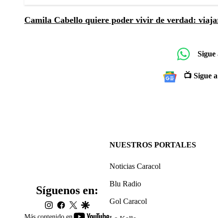
Camila Cabello quiere poder vivir de verdad: viaj
Sigue
📺 Sigue a
NUESTROS PORTALES
Noticias Caracol
Blu Radio
Síguenos en:
Gol Caracol
instagram
facebook
twitter
google
youtube-
Más contenido en