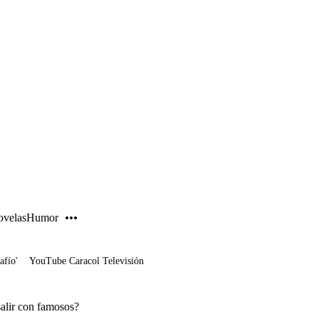
PUBLICIDAD
velas
Humor
afío'
YouTube Caracol Televisión
salir con famosos?