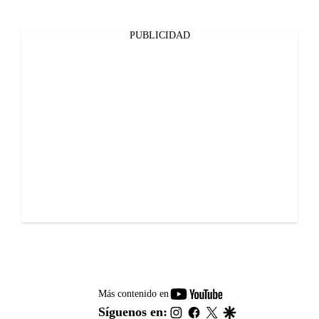
PUBLICIDAD
youtube-
Más contenido en
footer
instagram
facebook
twitter
google
Síguenos en: