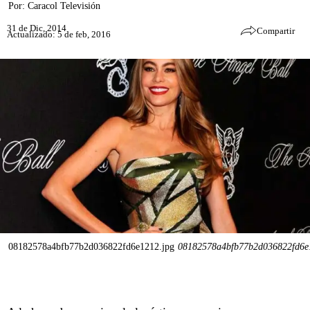
Por:
Caracol Televisión
31 de Dic, 2014
Compartir
Actualizado: 5 de feb, 2016
08182578a4bfb77b2d036822fd6e1212.jpg
08182578a4bfb77b2d036822fd6e