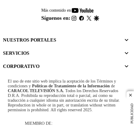
youtube-
Más contenido en
footer
instagram
facebook
twitter
google
Síguenos en:
NUESTROS PORTALES
SERVICIOS
CORPORATIVO
El uso de este sitio web implica la aceptación de los
Términos y
condiciones
y
Políticas de Tratamiento de la Información
de
CARACOL TELEVISIÓN S.A.
Todos los Derechos Reservados
D.R.A. Prohibida su reproducción total o parcial, así como su
cl
traducción a cualquier idioma sin autorización escrita de su titular.
Reproduction in whole or in part, or translation without written
PUBLICIDAD
permission is prohibited. All rights reserved 2025.
MIEMBRO DE: