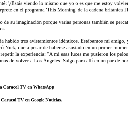
unté: '¿Estás viendo lo mismo que yo o es que me estoy volvi
érprete en el programa 'This Morning' de la cadena británica I
to de su imaginación porque varias personas también se perca
dos.
ía habido tres avistamientos idénticos. Estábamos mi amigo, 
uró Nick, que a pesar de haberse asustado en un primer momen
a repetir la experiencia: "A mí esas luces me pusieron los pelo
nas de volver a Los Ángeles. Salgo para allí en un par de ho
 a Caracol TV en WhatsApp
 Caracol TV en Google Noticias.