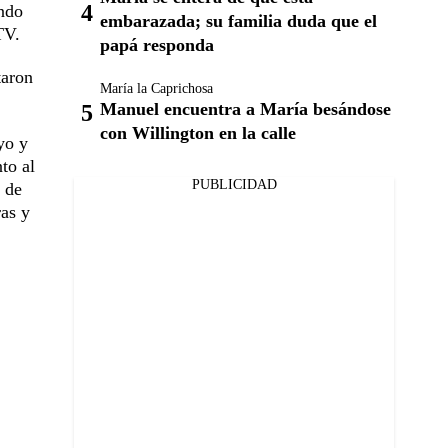
endo
embarazada; su familia duda que el
TV.
papá responda
taron
María la Caprichosa
Manuel encuentra a María besándose
con Willington en la calle
yo y
to al
PUBLICIDAD
s de
ras y