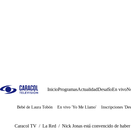
Inicio
Programas
Actualidad
Desafío
En vivo
No
Bebé de Laura Tobón
En vivo 'Yo Me Llamo'
Inscripciones 'Des
Juegos
Caracol TV
/
La Red
/
Nick Jonas está convencido de haber 