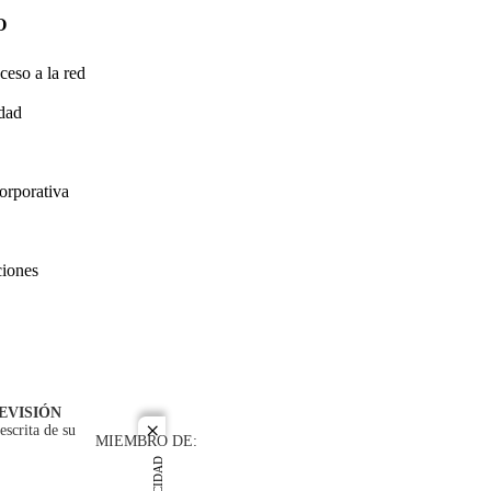
O
ceso a la red
idad
orporativa
ciones
EVISIÓN
escrita de su
close
MIEMBRO DE: