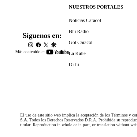
NUESTROS PORTALES
Noticias Caracol
Blu Radio
Síguenos en:
Gol Caracol
instagram
facebook
twitter
google
youtube-
Más contenido en
La Kalle
footer
DiTu
El uso de este sitio web implica la aceptación de los
Términos y co
S.A.
Todos los Derechos Reservados D.R.A. Prohibida su reproducció
titular. Reproduction in whole or in part, or translation without wri