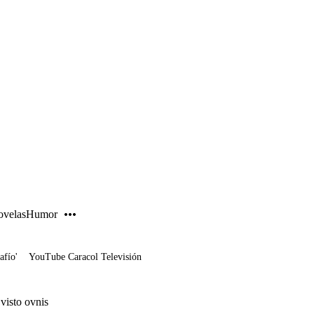
PUBLICIDAD
velas
Humor
afío'
YouTube Caracol Televisión
visto ovnis