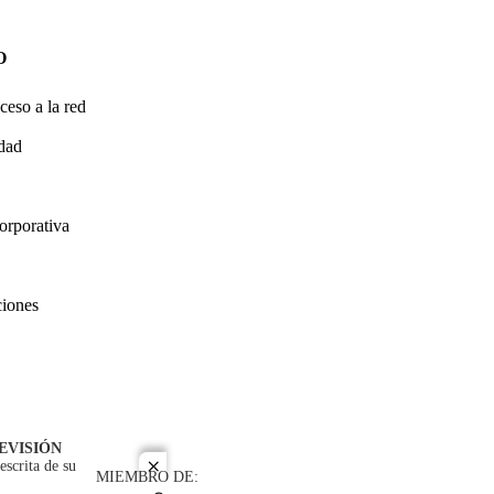
O
ceso a la red
idad
orporativa
ciones
EVISIÓN
escrita de su
close
MIEMBRO DE: