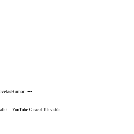
PUBLICIDAD
velas
Humor
afío'
YouTube Caracol Televisión