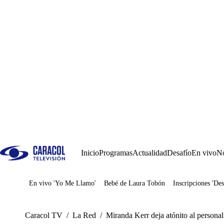
Inicio
Programas
Actualidad
Desafío
En vivo
No
En vivo 'Yo Me Llamo'
Bebé de Laura Tobón
Inscripciones 'Des
Juegos
Caracol TV
/
La Red
/
Miranda Kerr deja atónito al personal