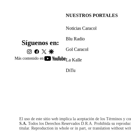
NUESTROS PORTALES
Noticias Caracol
Blu Radio
Síguenos en:
Gol Caracol
instagram
facebook
twitter
google
youtube-
Más contenido en
La Kalle
footer
DiTu
El uso de este sitio web implica la aceptación de los
Términos y co
S.A.
Todos los Derechos Reservados D.R.A. Prohibida su reproducció
titular. Reproduction in whole or in part, or translation without wri