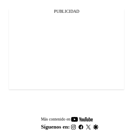
PUBLICIDAD
youtube-
Más contenido en
footer
instagram
facebook
twitter
google
Síguenos en: