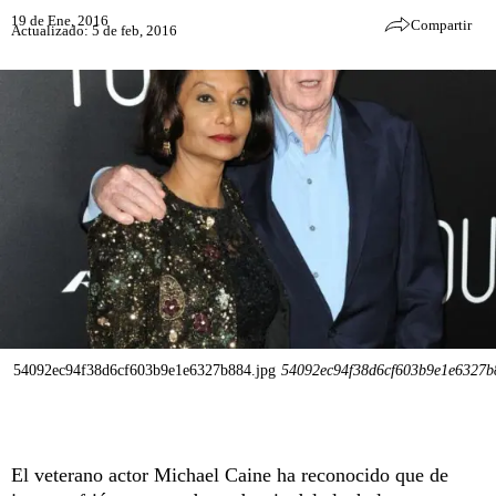
19 de Ene, 2016
Compartir
Actualizado: 5 de feb, 2016
54092ec94f38d6cf603b9e1e6327b884.jpg
54092ec94f38d6cf603b9e1e6327b
El veterano actor Michael Caine ha reconocido que de