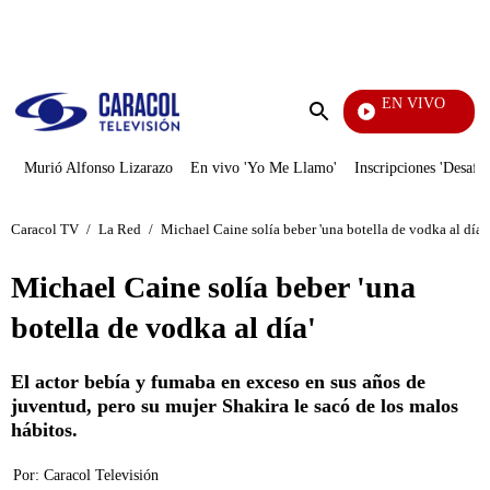
PUBLICIDAD
EN VIVO
EFÉ
Enviar
búsqueda
Murió Alfonso Lizarazo
En vivo 'Yo Me Llamo'
Inscripciones 'Desafío
Caracol TV
/
La Red
/
Michael Caine solía beber 'una botella de vodka al día'
Michael Caine solía beber 'una
botella de vodka al día'
El actor bebía y fumaba en exceso en sus años de
juventud, pero su mujer Shakira le sacó de los malos
hábitos.
Por:
Caracol Televisión