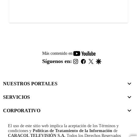
youtube-
Más contenido en
footer
instagram
facebook
twitter
google
Síguenos en:
NUESTROS PORTALES
SERVICIOS
CORPORATIVO
El uso de este sitio web implica la aceptación de los
Términos y
condiciones
y
Políticas de Tratamiento de la Información
de
CARACOL TELEVISIÓN S.A.
Todos los Derechos Reservados