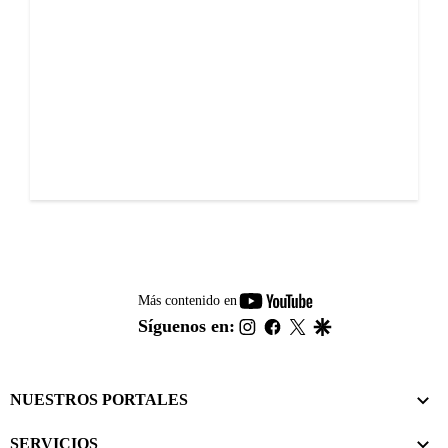
youtube-
Más contenido en
footer
instagram
facebook
twitter
google
Síguenos en:
NUESTROS PORTALES
SERVICIOS