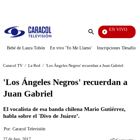
PUBLICIDAD
EN VIVO
Ciud
Enviar
búsqueda
Bebé de Laura Tobón
En vivo 'Yo Me Llamo'
Inscripciones 'Desafío'
Caracol TV
/
La Red
/
'Los Ángeles Negros' recuerdan a Juan Gabriel
'Los Ángeles Negros' recuerdan a
Juan Gabriel
El vocalista de esa banda chilena Mario Gutiérrez,
habla sobre el 'Divo de Juárez’.
Por:
Caracol Televisión
27 de Ago, 2017