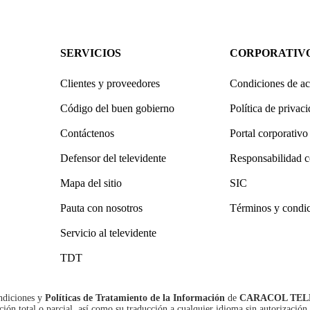
SERVICIOS
CORPORATIV
Clientes y proveedores
Condiciones de ac
Código del buen gobierno
Política de privac
Contáctenos
Portal corporativo
Defensor del televidente
Responsabilidad c
Mapa del sitio
SIC
Pauta con nosotros
Términos y condi
Servicio al televidente
TDT
ndiciones
y
Políticas de Tratamiento de la Información
de
CARACOL TEL
n total o parcial, así como su traducción a cualquier idioma sin autorización 