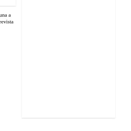
una a
revista