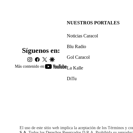
NUESTROS PORTALES
Noticias Caracol
Blu Radio
Síguenos en:
Gol Caracol
instagram
facebook
twitter
google
youtube-
Más contenido en
La Kalle
footer
DiTu
El uso de este sitio web implica la aceptación de los
Términos y co
S.A.
Todos los Derechos Reservados D.R.A. Prohibida su reproducció