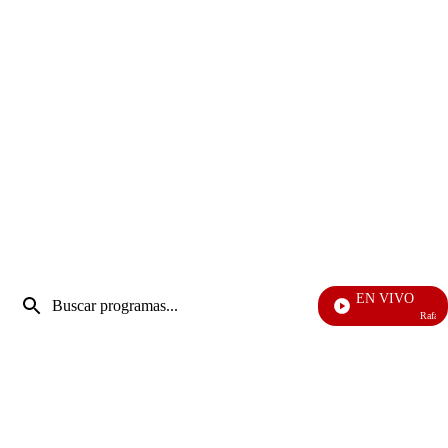
Entrada
EN VIVO
de
Rafael Oroz
Enviar
búsqueda
búsqueda