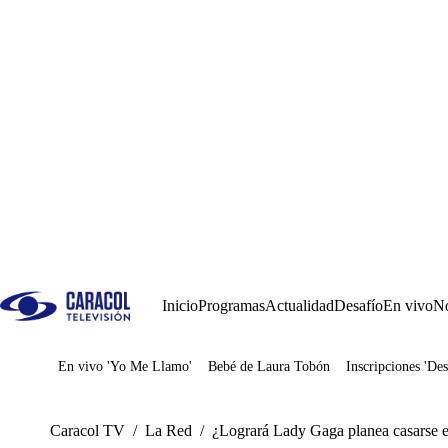
Inicio
Programas
Actualidad
Desafío
En vivo
No
En vivo 'Yo Me Llamo'
Bebé de Laura Tobón
Inscripciones 'Des
Juegos
Caracol TV
/
La Red
/
¿Logrará Lady Gaga planea casarse en