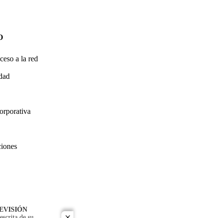
O
ceso a la red
idad
orporativa
ciones
EVISIÓN
escrita de su