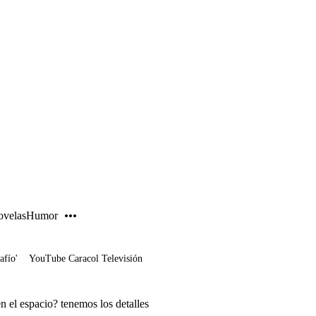
PUBLICIDAD
velas
Humor
afío'
YouTube Caracol Televisión
 el espacio? tenemos los detalles