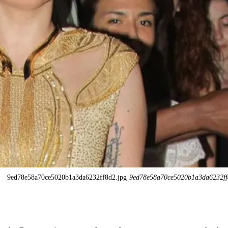
9ed78e58a70ce5020b1a3da6232ff8d2.jpg
9ed78e58a70ce5020b1a3da6232ff