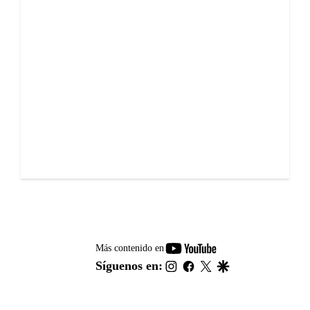
youtube-
Más contenido en
footer
instagram
facebook
twitter
google
Síguenos en: