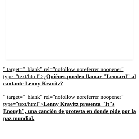
" target="_blank" rel="nofollow noreferrer noopener"
type="text/html">
¿Quiénes pueden llamar "Leonard" al
cantante Lenny Kravitz?
" target="_blank" rel="nofollow noreferrer noopener"
type="text/html">
Lenny Kravitz presenta "It"s
Enough", una canción de protesta en donde pide por la
paz mundial.