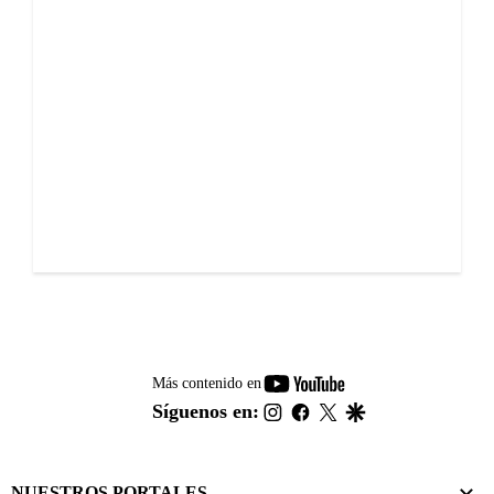
youtube-
Más contenido en
footer
instagram
facebook
twitter
google
Síguenos en:
NUESTROS PORTALES