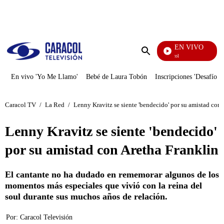
PUBLICIDAD
EN VIVO
Noticias Caracol
Enviar
búsqueda
En vivo 'Yo Me Llamo'
Bebé de Laura Tobón
Inscripciones 'Desafío'
Caracol TV
/
La Red
/
Lenny Kravitz se siente 'bendecido' por su amistad con 
Lenny Kravitz se siente 'bendecido'
por su amistad con Aretha Franklin
El cantante no ha dudado en rememorar algunos de los
momentos más especiales que vivió con la reina del
soul durante sus muchos años de relación.
Por:
Caracol Televisión