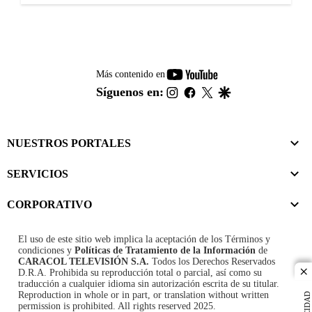
youtube-
Más contenido en
footer
instagram
facebook
twitter
google
Síguenos en:
NUESTROS PORTALES
SERVICIOS
CORPORATIVO
El uso de este sitio web implica la aceptación de los
Términos y
condiciones
y
Políticas de Tratamiento de la Información
de
CARACOL TELEVISIÓN S.A.
Todos los Derechos Reservados
D.R.A. Prohibida su reproducción total o parcial, así como su
cl
traducción a cualquier idioma sin autorización escrita de su titular.
Reproduction in whole or in part, or translation without written
permission is prohibited. All rights reserved 2025.