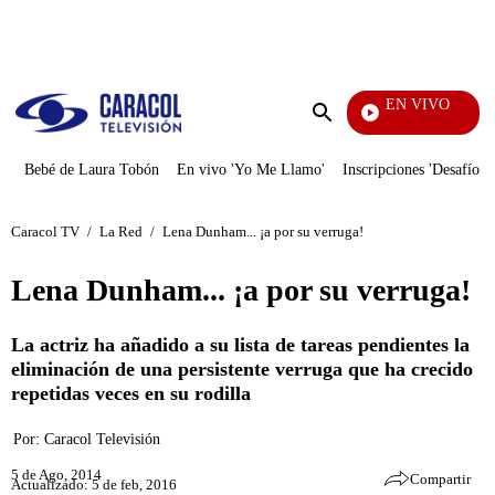
PUBLICIDAD
EN VIVO
EFÉ
Enviar
búsqueda
Bebé de Laura Tobón
En vivo 'Yo Me Llamo'
Inscripciones 'Desafío'
Caracol TV
/
La Red
/
Lena Dunham... ¡a por su verruga!
Lena Dunham... ¡a por su verruga!
La actriz ha añadido a su lista de tareas pendientes la
eliminación de una persistente verruga que ha crecido
repetidas veces en su rodilla
Por:
Caracol Televisión
5 de Ago, 2014
Compartir
Actualizado: 5 de feb, 2016