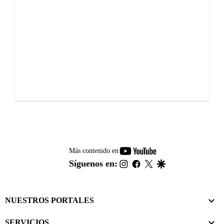
youtube-
Más contenido en
footer
instagram
facebook
twitter
google
Síguenos en:
NUESTROS PORTALES
SERVICIOS