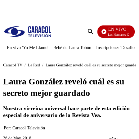
PUBLICIDAD
EN VIVO
Cuentos De Los Hermanos Grimm
Enviar
búsqueda
En vivo 'Yo Me Llamo'
Bebé de Laura Tobón
Inscripciones 'Desafío'
Caracol TV
/
La Red
/
Laura González reveló cuál es su secreto mejor guardad
Laura González reveló cuál es su
secreto mejor guardado
Nuestra virreina universal hace parte de esta edición
especial de aniversario de la Revista Vea.
Por:
Caracol Televisión
26 de May, 2018