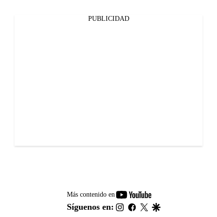
PUBLICIDAD
youtube-
Más contenido en
footer
instagram
facebook
twitter
google
Síguenos en: