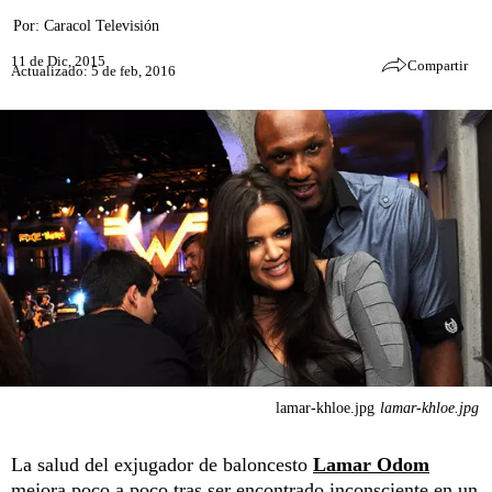
Por:
Caracol Televisión
11 de Dic, 2015
Compartir
Actualizado: 5 de feb, 2016
lamar-khloe.jpg
lamar-khloe.jpg
La salud del exjugador de baloncesto
Lamar Odom
mejora poco a poco tras ser encontrado inconsciente en un