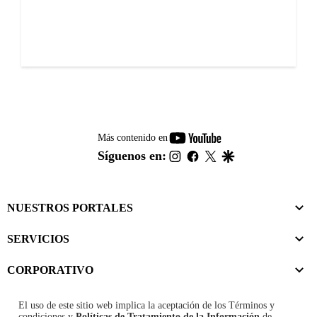
youtube-
Más contenido en
footer
instagram
facebook
twitter
google
Síguenos en:
NUESTROS PORTALES
SERVICIOS
CORPORATIVO
El uso de este sitio web implica la aceptación de los
Términos y
condiciones
y
Políticas de Tratamiento de la Información
de