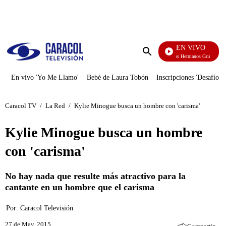
PUBLICIDAD
EN VIVO
Cuentos De Los Hermanos Grimm
Enviar
búsqueda
En vivo 'Yo Me Llamo'
Bebé de Laura Tobón
Inscripciones 'Desafío'
Caracol TV
/
La Red
/
Kylie Minogue busca un hombre con 'carisma'
Kylie Minogue busca un hombre
con 'carisma'
No hay nada que resulte más atractivo para la
cantante en un hombre que el carisma
Por:
Caracol Televisión
27 de May, 2015