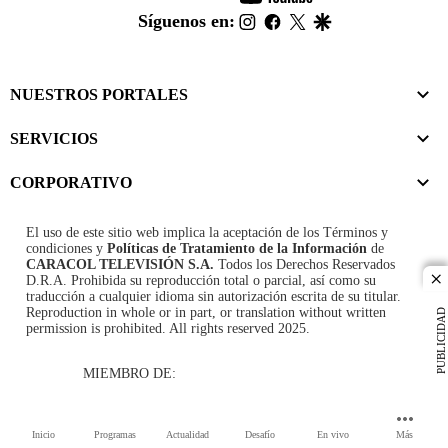
footer
instagram
facebook
twitter
google
Síguenos en:
NUESTROS PORTALES
SERVICIOS
CORPORATIVO
El uso de este sitio web implica la aceptación de los
Términos y
condiciones
y
Políticas de Tratamiento de la Información
de
CARACOL TELEVISIÓN S.A.
Todos los Derechos Reservados
D.R.A. Prohibida su reproducción total o parcial, así como su
cl
traducción a cualquier idioma sin autorización escrita de su titular.
Reproduction in whole or in part, or translation without written
PUBLICIDAD
permission is prohibited. All rights reserved 2025.
MIEMBRO DE:
Inicio
Programas
Actualidad
Desafío
En vivo
Más