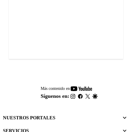
youtube-
Más contenido en
footer
instagram
facebook
twitter
google
Síguenos en:
NUESTROS PORTALES
SERVICIOS