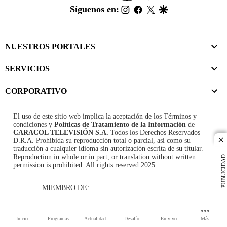
footer
instagram
facebook
twitter
google
Síguenos en:
NUESTROS PORTALES
SERVICIOS
CORPORATIVO
El uso de este sitio web implica la aceptación de los
Términos y
condiciones
y
Políticas de Tratamiento de la Información
de
CARACOL TELEVISIÓN S.A.
Todos los Derechos Reservados
D.R.A. Prohibida su reproducción total o parcial, así como su
cl
traducción a cualquier idioma sin autorización escrita de su titular.
Reproduction in whole or in part, or translation without written
PUBLICIDAD
permission is prohibited. All rights reserved 2025.
MIEMBRO DE:
Inicio
Programas
Actualidad
Desafío
En vivo
Más