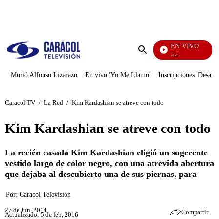
PUBLICIDAD
EN VIVO
Diario De Diana
Enviar
búsqueda
Murió Alfonso Lizarazo
En vivo 'Yo Me Llamo'
Inscripciones 'Desafío
Caracol TV
/
La Red
/
Kim Kardashian se atreve con todo
Kim Kardashian se atreve con todo
La recién casada Kim Kardashian eligió un sugerente
vestido largo de color negro, con una atrevida abertura
que dejaba al descubierto una de sus piernas, para
Por:
Caracol Televisión
27 de Jun, 2014
Compartir
Actualizado: 5 de feb, 2016