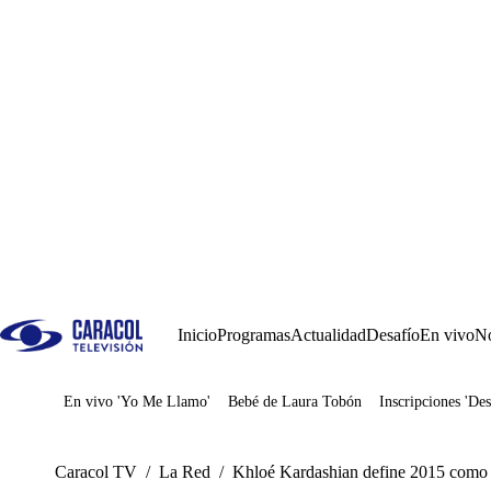
Inicio
Programas
Actualidad
Desafío
En vivo
No
En vivo 'Yo Me Llamo'
Bebé de Laura Tobón
Inscripciones 'Des
Juegos
Caracol TV
/
La Red
/
Khloé Kardashian define 2015 como '