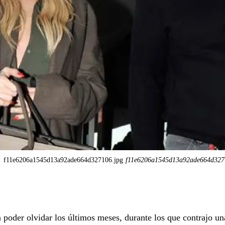
f11e6206a1545d13a92ade664d327106.jpg
f11e6206a1545d13a92ade664d327
a poder olvidar los últimos meses, durante los que contrajo un