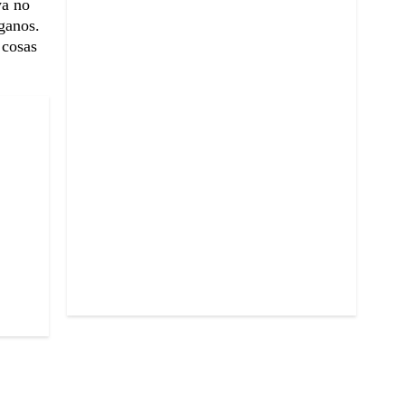
ya no
ganos.
 cosas