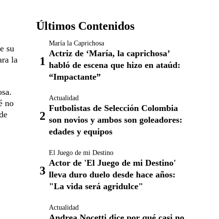
Últimos Contenidos
María la Caprichosa
e su
Actriz de ‘María, la caprichosa’
ara la
habló de escena que hizo en ataúd:
“Impactante”
osa.
Actualidad
é no
Futbolistas de Selección Colombia
 de
son novios y ambos son goleadores:
edades y equipos
El Juego de mi Destino
Actor de 'El Juego de mi Destino'
lleva duro duelo desde hace años:
"La vida será agridulce"
Actualidad
Andrea Nocetti dice por qué casi no