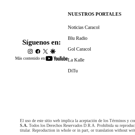
NUESTROS PORTALES
Noticias Caracol
Blu Radio
Síguenos en:
Gol Caracol
instagram
facebook
twitter
google
youtube-
Más contenido en
La Kalle
footer
DiTu
El uso de este sitio web implica la aceptación de los
Términos y co
S.A.
Todos los Derechos Reservados D.R.A. Prohibida su reproducció
titular. Reproduction in whole or in part, or translation without wri