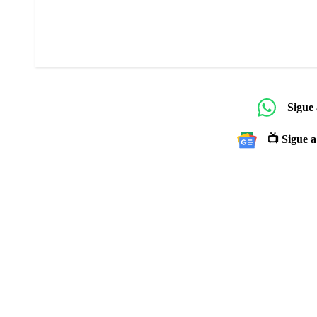
Sigue
📺 Sigue a