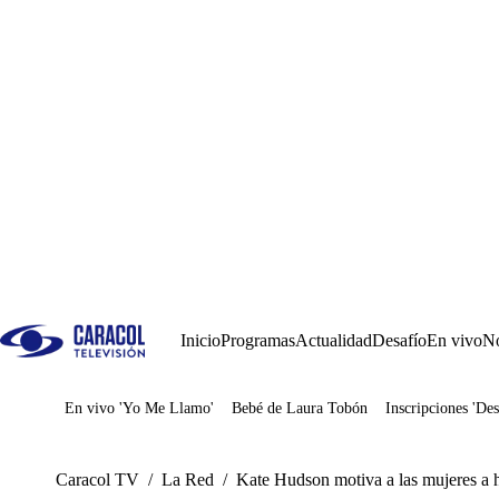
Inicio
Programas
Actualidad
Desafío
En vivo
No
En vivo 'Yo Me Llamo'
Bebé de Laura Tobón
Inscripciones 'Des
Juegos
Caracol TV
/
La Red
/
Kate Hudson motiva a las mujeres a h