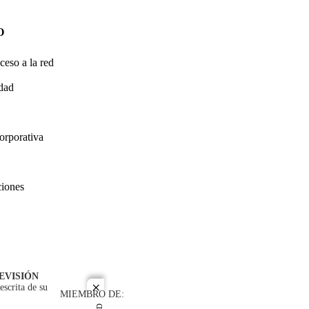
O
ceso a la red
idad
orporativa
ciones
EVISIÓN
escrita de su
close
MIEMBRO DE: