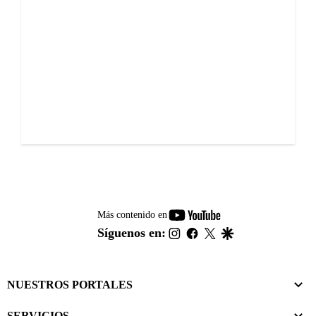
youtube-
Más contenido en
footer
instagram
facebook
twitter
google
Síguenos en:
NUESTROS PORTALES
SERVICIOS