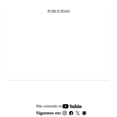
PUBLICIDAD
youtube-
Más contenido en
footer
instagram
facebook
twitter
google
Síguenos en: