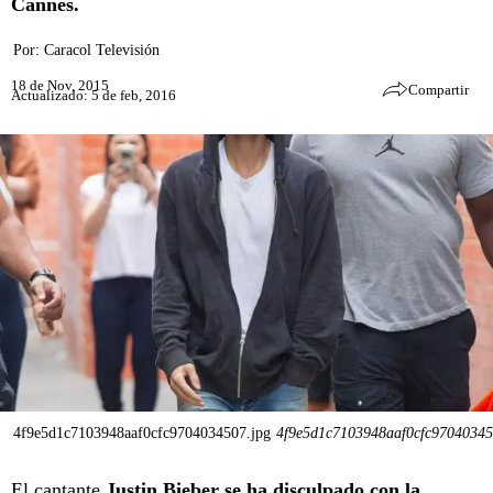
Cannes.
Por:
Caracol Televisión
18 de Nov, 2015
Compartir
Actualizado: 5 de feb, 2016
4f9e5d1c7103948aaf0cfc9704034507.jpg
4f9e5d1c7103948aaf0cfc97040345
El cantante
Justin Bieber se ha disculpado con la