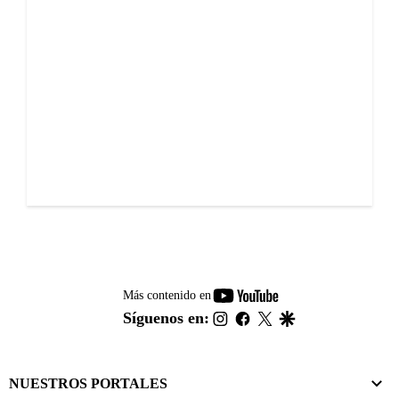
youtube-
Más contenido en
footer
instagram
facebook
twitter
google
Síguenos en:
NUESTROS PORTALES