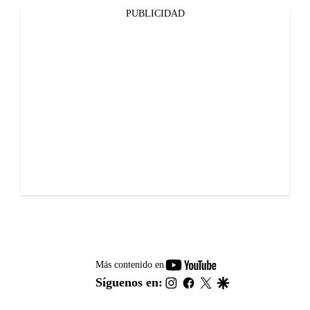
PUBLICIDAD
youtube-
Más contenido en
footer
instagram
facebook
twitter
google
Síguenos en: