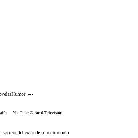
PUBLICIDAD
velas
Humor
afío'
YouTube Caracol Televisión
el secreto del éxito de su matrimonio