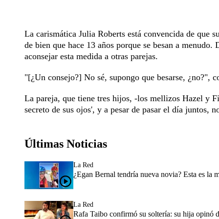
La carismática Julia Roberts está convencida de que s
de bien que hace 13 años porque se besan a menudo. D
aconsejar esta medida a otras parejas.
"[¿Un consejo?] No sé, supongo que besarse, ¿no?", co
La pareja, que tiene tres hijos, -los mellizos Hazel y F
secreto de sus ojos', y a pesar de pasar el día juntos, 
Últimas Noticias
La Red
¿Egan Bernal tendría nueva novia? Esta es la 
La Red
Rafa Taibo confirmó su soltería: su hija opinó 