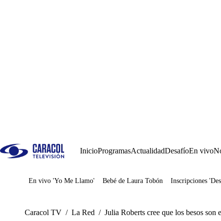
Inicio
Programas
Actualidad
Desafío
En vivo
No
En vivo 'Yo Me Llamo'
Bebé de Laura Tobón
Inscripciones 'Des
Juegos
Caracol TV
/
La Red
/
Julia Roberts cree que los besos son 