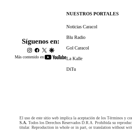
NUESTROS PORTALES
Noticias Caracol
Blu Radio
Síguenos en:
Gol Caracol
instagram
facebook
twitter
google
youtube-
Más contenido en
La Kalle
footer
DiTu
El uso de este sitio web implica la aceptación de los
Términos y co
S.A.
Todos los Derechos Reservados D.R.A. Prohibida su reproducció
titular. Reproduction in whole or in part, or translation without wri