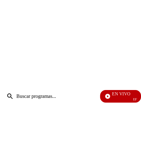
Entrada
EN VIVO
de
EFÉ
Enviar
búsqueda
búsqueda