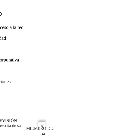
O
ceso a la red
idad
orporativa
ciones
EVISIÓN
escrita de su
close
MIEMBRO DE: