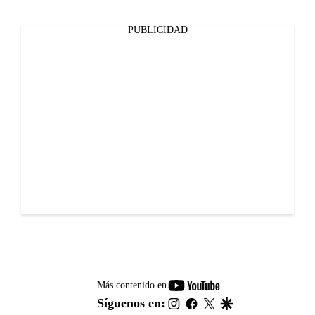
PUBLICIDAD
youtube-
Más contenido en
footer
instagram
facebook
twitter
google
Síguenos en: