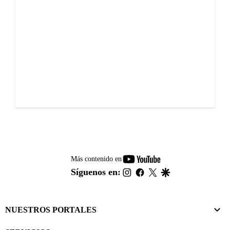
youtube-
Más contenido en
footer
instagram
facebook
twitter
google
Síguenos en:
NUESTROS PORTALES