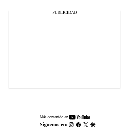
PUBLICIDAD
youtube-
Más contenido en
footer
instagram
facebook
twitter
google
Síguenos en: