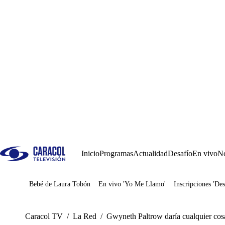
Inicio
Programas
Actualidad
Desafío
En vivo
No
Bebé de Laura Tobón
En vivo 'Yo Me Llamo'
Inscripciones 'Des
Juegos
Caracol TV
/
La Red
/
Gwyneth Paltrow daría cualquier cosa 