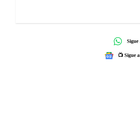
Sigue
📺 Sigue a