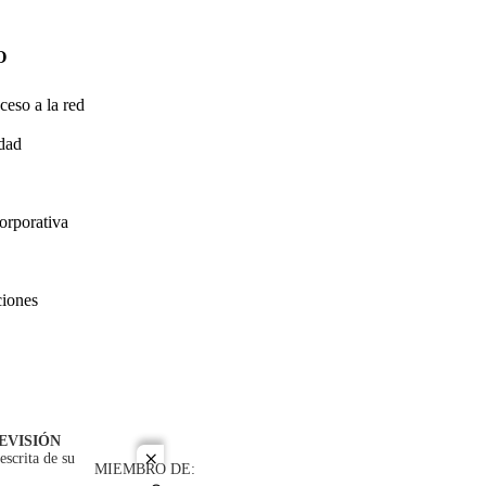
O
ceso a la red
idad
orporativa
ciones
EVISIÓN
escrita de su
close
MIEMBRO DE: