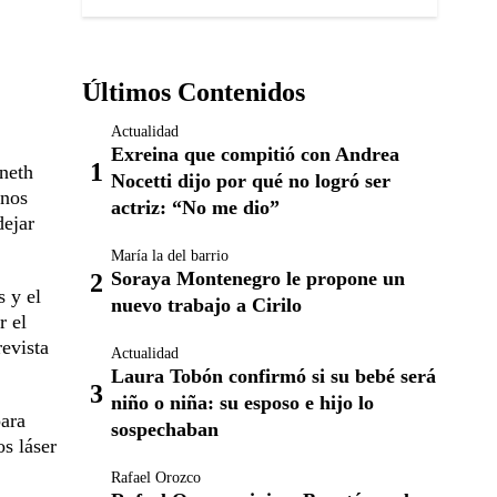
Últimos Contenidos
Actualidad
Exreina que compitió con Andrea
neth
Nocetti dijo por qué no logró ser
unos
actriz: “No me dio”
dejar
María la del barrio
Soraya Montenegro le propone un
s y el
nuevo trabajo a Cirilo
r el
evista
Actualidad
Laura Tobón confirmó si su bebé será
niño o niña: su esposo e hijo lo
para
sospechaban
s láser
Rafael Orozco