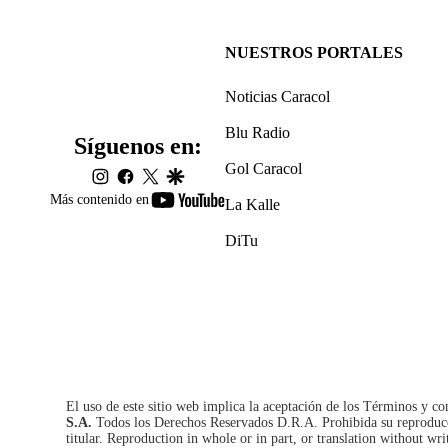
NUESTROS PORTALES
Noticias Caracol
Blu Radio
Síguenos en:
Gol Caracol
instagram
facebook
twitter
google
youtube-
Más contenido en
La Kalle
footer
DiTu
El uso de este sitio web implica la aceptación de los
Términos y co
S.A.
Todos los Derechos Reservados D.R.A. Prohibida su reproducció
titular. Reproduction in whole or in part, or translation without wri