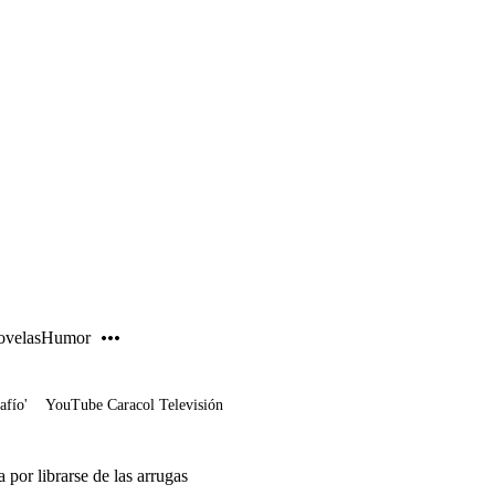
PUBLICIDAD
velas
Humor
afío'
YouTube Caracol Televisión
por librarse de las arrugas